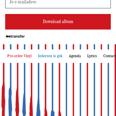
Download album
Pre-order Vinyl
Iedereen is gek
Agenda
Lyrics
Contact